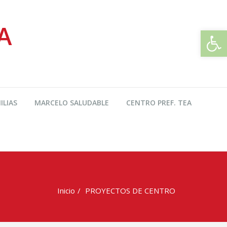
A
Abrir
ILIAS
MARCELO SALUDABLE
CENTRO PREF. TEA
Inicio
PROYECTOS DE CENTRO