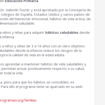
) en
Educación Primaria
.
o Dr. Valentín Fuster y está aprobado por la Consejería de
n colegios de España, Estados Unidos y varios países de
ción del bienestar emocional, hábitos de vida activa, de
limentación saludable.
 niños y niñas para adquirir
hábitos saludables
desde
la infancia.
 a niños y niñas de 3 a 16 años con un claro objetivo:
ludables desde la infancia reduce los riesgos de la
ora la calidad de vida en la edad adulta.
s aprendan a mantener hábitos de vida saludables y
les permitan actuar positivamente respecto a su salud,
e toda la vida.
la, pero para que los hábitos se consoliden, es
. Para ello el programa tiene un apartado en su web
rogramasi.org/familias