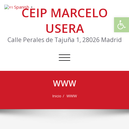
Spanish
CEIP MARCELO
▼
Abrir
USERA
Calle Perales de Tajuña 1, 28026 Madrid
Cambiar
navegación
WWW
Inicio
WWW